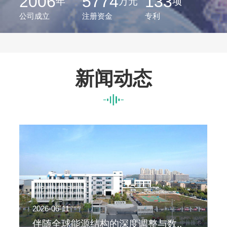
2006
5774
133
年
万元
项
公司成立
注册资金
专利
新闻动态
2026-06-11
2
伴随全球能源结构的深度调整与数..