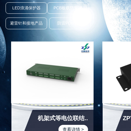
LED浪涌保护器
PCB板载防雷器
避雷针和接地产品
防雷PDU插排
机架式等电位联结..
ZP
查看详情 >