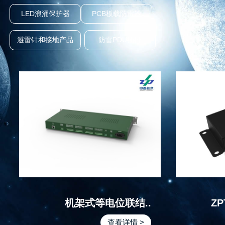
LED浪涌保护器
PCB板载防雷器
避雷针和接地产品
防雷PDU插排
机架式等电位联结..
ZP
查看详情 >