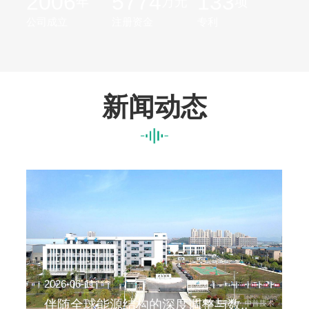
2006
5774
133
年
万元
项
公司成立
注册资金
专利
新闻动态
2026-06-11
2
伴随全球能源结构的深度调整与数..