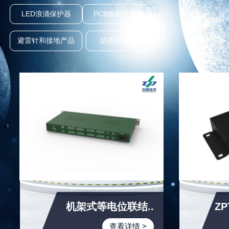
LED浪涌保护器
PCB板载防雷器
避雷针和接地产品
防雷PDU插排
机架式等电位联结..
ZP
查看详情 >